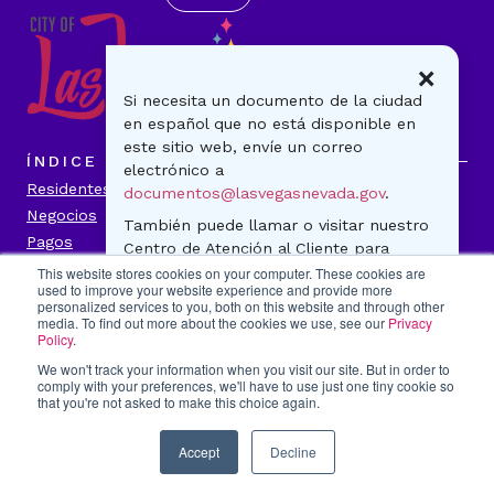
×
Si necesita un documento de la ciudad
en español que no está disponible en
este sitio web, envíe un correo
ÍNDICE
electrónico a
Residentes
Visitantes
documentos@lasvegasnevada.gov
.
Negocios
Gobierno
También puede llamar o visitar nuestro
Pagos
Noticias
Centro de Atención al Cliente para
Contáctenos
preguntas generales o para realizar un
This website stores cookies on your computer. These cookies are
used to improve your website experience and provide more
pago. ¡Estamos para ayudarle!
personalized services to you, both on this website and through other
INFORMACIÓN DE LA CIUDAD
media. To find out more about the cookies we use, see our
Privacy
500 S. Main Street
Transparencia
Política de Privacidad
Policy
.
Lunes-viernes
Accesibilidad
Contáctenos
We won't track your information when you visit our site. But in order to
7:30 a.m. - 5:30 p.m.
comply with your preferences, we'll have to use just one tiny cookie so
Título VI
Portal del Empleado
702-229-CITY(2489)
that you're not asked to make this choice again.
Denunciar fraude
Accept
Decline
Copyright 2026 por la ciudad de Las Vegas