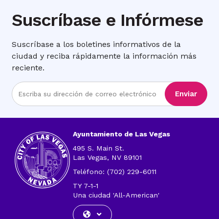
Suscríbase e Infórmese
Suscríbase a los boletines informativos de la
ciudad y reciba rápidamente la información más
reciente.
Ingrese
Enviar
la
dirección
de
correo
Ayuntamiento de Las Vegas
electrónico
495 S. Main St.
Las Vegas, NV 89101
Teléfono: (702) 229-6011
TY 7-1-1
Una ciudad 'All-American'