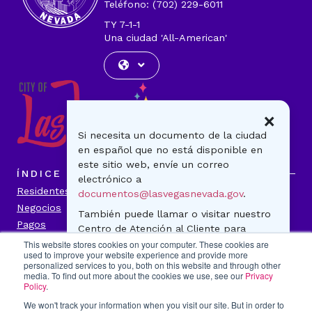
Teléfono: (702) 229-6011
TY 7-1-1
Una ciudad 'All-American'
×
Si necesita un documento de la ciudad
en español que no está disponible en
este sitio web, envíe un correo
ÍNDICE
electrónico a
Residentes
Visitantes
documentos@lasvegasnevada.gov
.
Negocios
Gobierno
También puede llamar o visitar nuestro
Pagos
Noticias
Centro de Atención al Cliente para
Contáctenos
preguntas generales o para realizar un
This website stores cookies on your computer. These cookies are
used to improve your website experience and provide more
pago. ¡Estamos para ayudarle!
personalized services to you, both on this website and through other
INFORMACIÓN DE LA CIUDAD
media. To find out more about the cookies we use, see our
Privacy
500 S. Main Street
Transparencia
Política de Privacidad
Policy
.
Lunes-viernes
Accesibilidad
Contáctenos
We won't track your information when you visit our site. But in order to
7:30 a.m. - 5:30 p.m.