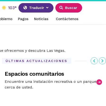
103°
Traducir
Buscar
obierno
Pagos
Noticias
Contáctenos
que ofrecemos y descubra Las Vegas.
Anter
S
ÚLTIMAS ACTUALIZACIONES
Espacios comunitarios
Encuentre una instalación recreativa o un parque
cerca de usted.