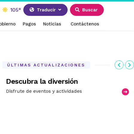
105°
Traducir
Buscar
obierno
Pagos
Noticias
Contáctenos
Anter
S
ÚLTIMAS ACTUALIZACIONES
Descubra la diversión
Disfrute de eventos y actividades