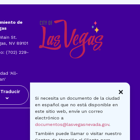
miento de
gas
Main St.
gas, NV 89101
o: (702) 229-
1
dad 'All-
an'
×
Traducir
Si necesita un documento de la ciudad
en español que no está disponible en
este sitio web, envíe un correo
Visitantes
electrónico a
Gobierno
documentos@lasvegasnevada.gov
.
Noticias
También puede llamar o visitar nuestro