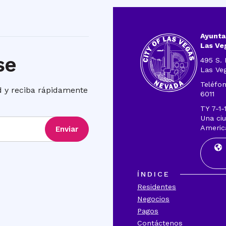
Ayunta
Las Ve
se
495 S. 
Las Ve
Teléfon
ad y reciba rápidamente
6011
TY 7-1-
Una ciu
Americ
Enviar
ÍNDICE
Residentes
Negocios
Pagos
Contáctenos