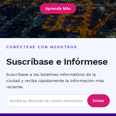
Aprenda Más
CONÉCTESE CON NOSOTROS
Suscríbase e Infórmese
Suscríbase a los boletines informativos de la
ciudad y reciba rápidamente la información más
reciente.
Ingrese
Enviar
la
dirección
de