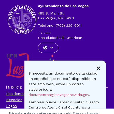
correo
Ayuntamiento de Las Vegas
electrónico
495 S. Main St.
Las Vegas, NV 89101
Teléfono: (702) 229-6011
TY 7-1-1
Una ciudad 'All-American'
×
Si necesita un documento de la ciudad
en español que no está disponible en
este sitio web, envíe un correo
ÍNDICE
electrónico a
Residentes
Visitantes
documentos@lasvegasnevada.gov
.
Negocios
Gobierno
También puede llamar o visitar nuestro
Pagos
Noticias
Centro de Atención al Cliente para
Contáctenos
preguntas generales o para realizar un
This website stores cookies on your computer. These cookies are