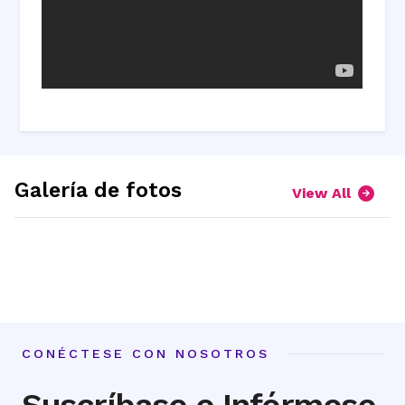
Galería de fotos
View All
expand
expand
picture
picture
expand
expand
1
2
picture
picture
3
4
CONÉCTESE CON NOSOTROS