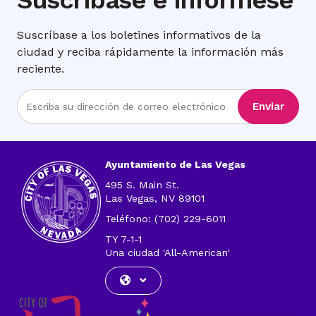
Suscríbase e Infórmese
Suscríbase a los boletines informativos de la
ciudad y reciba rápidamente la información más
reciente.
Ingrese
Enviar
la
dirección
de
correo
Ayuntamiento de Las Vegas
electrónico
495 S. Main St.
Las Vegas, NV 89101
Teléfono: (702) 229-6011
TY 7-1-1
Una ciudad 'All-American'