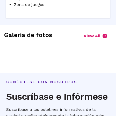
Zona de juegos
Galería de fotos
View All
expand
expand
picture
picture
expand
expand
1
2
picture
picture
3
4
CONÉCTESE CON NOSOTROS
Suscríbase e Infórmese
Suscríbase a los boletines informativos de la
ciudad y reciba rápidamente la información más