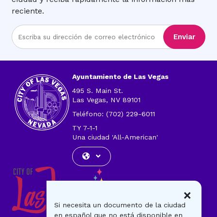
reciente.
Ingrese
Enviar
la
dirección
de
correo
Ayuntamiento de Las Vegas
electrónico
495 S. Main St.
Las Vegas, NV 89101
Teléfono: (702) 229-6011
TY 7-1-1
Una ciudad 'All-American'
×
Si necesita un documento de la ciudad
en español que no está disponible en