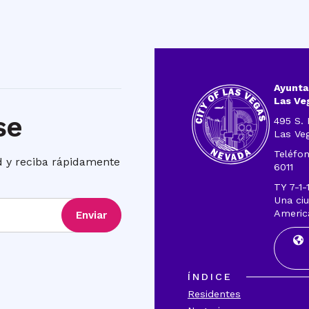
Ayunta
Las Ve
se
495 S. 
Las Ve
Teléfon
ad y reciba rápidamente
6011
TY 7-1-
Una ciu
Americ
Enviar
ÍNDICE
Residentes