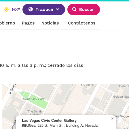
93°
Traducir
Buscar
obierno
Pagos
Noticias
Contáctenos
0 a. m. a las 3 p. m.; cerrado los días
×
Las Vegas Civic Center Gallery
Address: 525 S. Main St., Building A, Nevada 89101