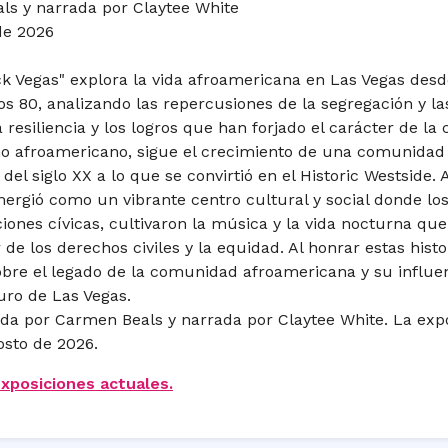
ls y narrada por Claytee White
de 2026
k Vegas" explora la vida afroamericana en Las Vegas desd
os 80, analizando las repercusiones de la segregación y las
la resiliencia y los logros que han forjado el carácter de 
no afroamericano, sigue el crecimiento de una comunidad 
 del siglo XX a lo que se convirtió en el Historic Westside.
mergió como un vibrante centro cultural y social donde lo
ciones cívicas, cultivaron la música y la vida nocturna que
 de los derechos civiles y la equidad. Al honrar estas histor
 sobre el legado de la comunidad afroamericana y su influe
uturo de Las Vegas.
da por Carmen Beals y narrada por Claytee White. La expo
osto de 2026.
exposiciones actuales.