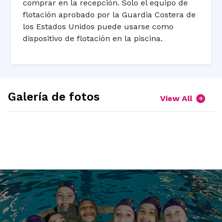
comprar en la recepción. Solo el equipo de
flotación aprobado por la Guardia Costera de
los Estados Unidos puede usarse como
dispositivo de flotación en la piscina.
Galería de fotos
View All
expand
expand
picture
picture
expand
expand
1
2
picture
picture
3
4