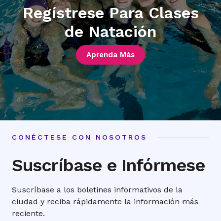
Regístrese Para Clases
de Natación
Aprenda Más
CONÉCTESE CON NOSOTROS
Suscríbase e Infórmese
Suscríbase a los boletines informativos de la
ciudad y reciba rápidamente la información más
reciente.