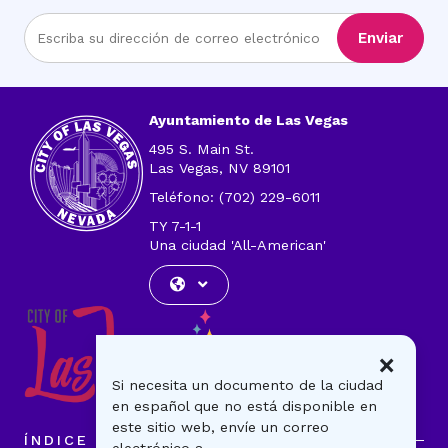
Ingrese
Enviar
la
dirección
de
correo
Ayuntamiento de Las Vegas
electrónico
495 S. Main St.
Las Vegas, NV 89101
Teléfono: (702) 229-6011
TY 7-1-1
Una ciudad 'All-American'
×
Si necesita un documento de la ciudad
en español que no está disponible en
este sitio web, envíe un correo
ÍNDICE