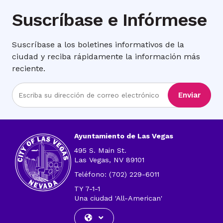
Suscríbase e Infórmese
Suscríbase a los boletines informativos de la
ciudad y reciba rápidamente la información más
reciente.
Ingrese
Enviar
la
dirección
de
correo
Ayuntamiento de Las Vegas
electrónico
495 S. Main St.
Las Vegas, NV 89101
Teléfono: (702) 229-6011
TY 7-1-1
Una ciudad 'All-American'