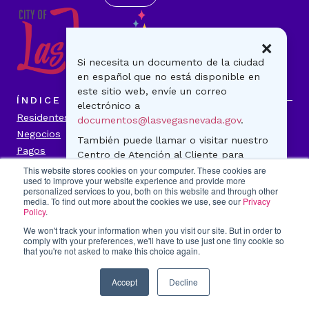
×
Si necesita un documento de la ciudad
en español que no está disponible en
este sitio web, envíe un correo
ÍNDICE
electrónico a
Residentes
Visitantes
documentos@lasvegasnevada.gov
.
Negocios
Gobierno
También puede llamar o visitar nuestro
Pagos
Noticias
Centro de Atención al Cliente para
Contáctenos
preguntas generales o para realizar un
This website stores cookies on your computer. These cookies are
used to improve your website experience and provide more
pago. ¡Estamos para ayudarle!
personalized services to you, both on this website and through other
INFORMACIÓN DE LA CIUDAD
media. To find out more about the cookies we use, see our
Privacy
500 S. Main Street
Transparencia
Política de Privacidad
Policy
.
Lunes-viernes
Accesibilidad
Contáctenos
We won't track your information when you visit our site. But in order to
7:30 a.m. - 5:30 p.m.
comply with your preferences, we'll have to use just one tiny cookie so
Título VI
Portal del Empleado
702-229-CITY(2489)
that you're not asked to make this choice again.
Denunciar fraude
Accept
Decline
Copyright 2026 por la ciudad de Las Vegas