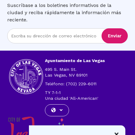
Suscríbase a los boletines informativos de la
ciudad y reciba rápidamente la información más
reciente.
Ingrese
Enviar
la
dirección
de
correo
Ayuntamiento de Las Vegas
electrónico
495 S. Main St.
Las Vegas, NV 89101
Teléfono: (702) 229-6011
TY 7-1-1
Una ciudad 'All-American'
×