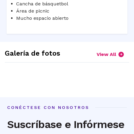
Cancha de básquetbol
Área de picnic
Mucho espacio abierto
Galería de fotos
View All
expand
expand
picture
picture
expand
expand
1
2
picture
picture
3
4
CONÉCTESE CON NOSOTROS
Suscríbase e Infórmese