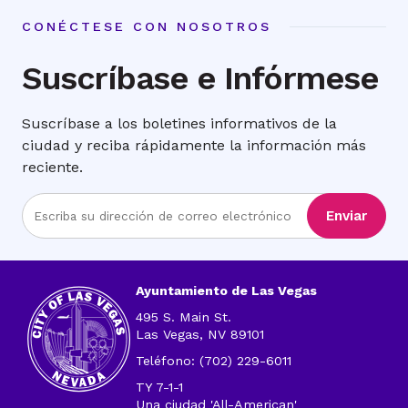
CONÉCTESE CON NOSOTROS
Suscríbase e Infórmese
Suscríbase a los boletines informativos de la
ciudad y reciba rápidamente la información más
reciente.
Ingrese
Enviar
la
dirección
de
correo
Ayuntamiento de Las Vegas
electrónico
495 S. Main St.
Las Vegas, NV 89101
Teléfono: (702) 229-6011
TY 7-1-1
Una ciudad 'All-American'