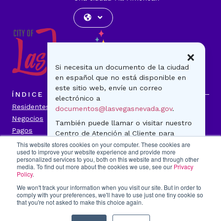
×
Si necesita un documento de la ciudad
en español que no está disponible en
este sitio web, envíe un correo
ÍNDICE
electrónico a
Residentes
Visitantes
documentos@lasvegasnevada.gov
.
Negocios
Gobierno
También puede llamar o visitar nuestro
Pagos
Noticias
Centro de Atención al Cliente para
Contáctenos
preguntas generales o para realizar un
This website stores cookies on your computer. These cookies are
used to improve your website experience and provide more
pago. ¡Estamos para ayudarle!
personalized services to you, both on this website and through other
INFORMACIÓN DE LA CIUDAD
media. To find out more about the cookies we use, see our
Privacy
500 S. Main Street
Transparencia
Política de Privacidad
Policy
.
Lunes-viernes
Accesibilidad
Contáctenos
We won't track your information when you visit our site. But in order to
7:30 a.m. - 5:30 p.m.
comply with your preferences, we'll have to use just one tiny cookie so
Título VI
Portal del Empleado
702-229-CITY(2489)
that you're not asked to make this choice again.
Denunciar fraude