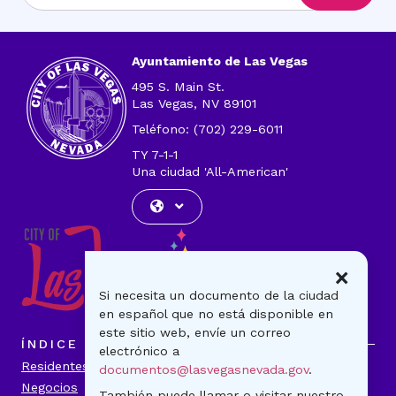
dirección
de
correo
Ayuntamiento de Las Vegas
electrónico
495 S. Main St.
Las Vegas, NV 89101
Teléfono: (702) 229-6011
TY 7-1-1
Una ciudad 'All-American'
×
Si necesita un documento de la ciudad
en español que no está disponible en
este sitio web, envíe un correo
ÍNDICE
electrónico a
Residentes
Visitantes
documentos@lasvegasnevada.gov
.
Negocios
Gobierno
También puede llamar o visitar nuestro