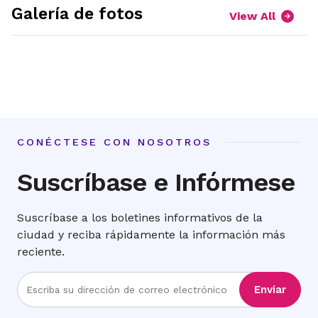
Galería de fotos
View All
expand
expand
picture
picture
expand
expand
1
2
picture
picture
3
4
CONÉCTESE CON NOSOTROS
Suscríbase e Infórmese
Suscríbase a los boletines informativos de la
ciudad y reciba rápidamente la información más
reciente.
Ingrese
Enviar
la
dirección