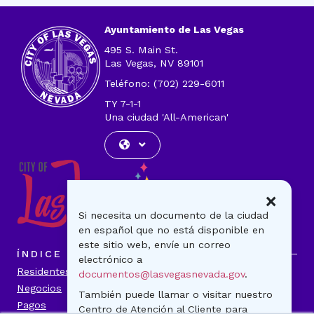
de
correo
Ayuntamiento de Las Vegas
electrónico
495 S. Main St.
Las Vegas, NV 89101
Teléfono: (702) 229-6011
TY 7-1-1
Una ciudad 'All-American'
×
Si necesita un documento de la ciudad
en español que no está disponible en
este sitio web, envíe un correo
ÍNDICE
electrónico a
Residentes
Visitantes
documentos@lasvegasnevada.gov
.
Negocios
Gobierno
También puede llamar o visitar nuestro
Pagos
Noticias
Centro de Atención al Cliente para