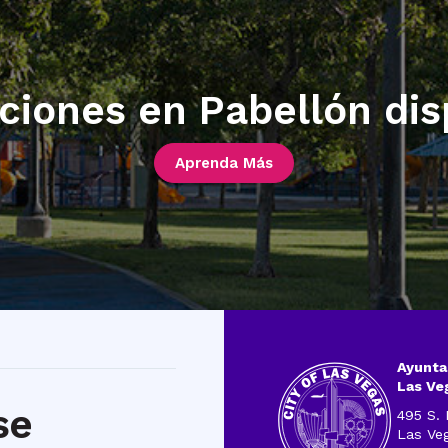
ciones en Pabellón dis
Aprenda Más
Ayunta
Las Ve
se
495 S. 
Las Ve