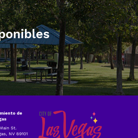
ponibles
miento de
gas
Main St.
gas, NV 89101