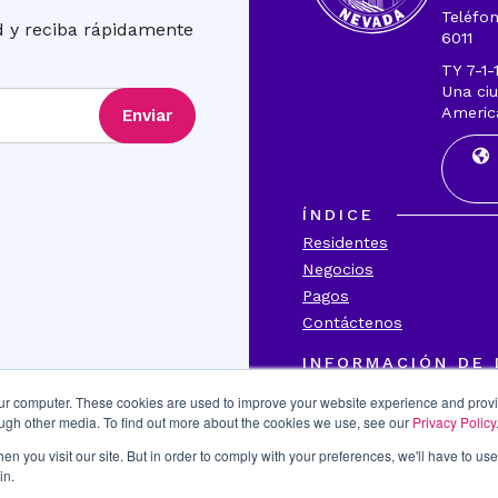
Teléfon
ad y reciba rápidamente
6011
TY 7-1-
Una ciu
Americ
Enviar
ÍNDICE
Residentes
Negocios
Pagos
Contáctenos
INFORMACIÓN DE 
Transparencia
our computer. These cookies are used to improve your website experience and prov
Accesibilidad
ough other media. To find out more about the cookies we use, see our
Privacy Policy
Título VI
n you visit our site. But in order to comply with your preferences, we'll have to use 
Denunciar fraude
in.