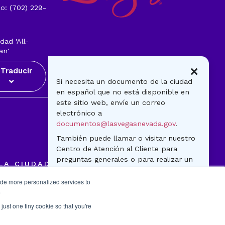
o: (702) 229-
1
dad 'All-
an'
×
Traducir
Si necesita un documento de la ciudad
en español que no está disponible en
este sitio web, envíe un correo
Visitantes
electrónico a
Gobierno
documentos@lasvegasnevada.gov
.
Noticias
También puede llamar o visitar nuestro
Centro de Atención al Cliente para
preguntas generales o para realizar un
LA CIUDAD
pago. ¡Estamos para ayudarle!
Política de Privacidad
ide more personalized services to
500 S. Main Street
Contáctenos
.
Lunes-viernes
Portal del Empleado
just one tiny cookie so that you're
7:30 a.m. - 5:30 p.m.
702-229-CITY(2489)