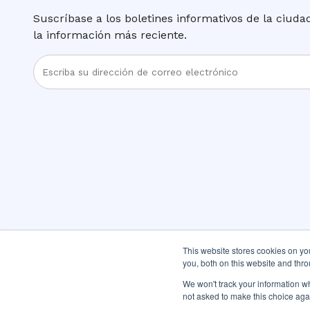
Suscríbase a los boletines informativos de la ciud
la información más reciente.
Ingrese
la
dirección
de
correo
electrónico
This website stores cookies on y
you, both on this website and thr
We won't track your information whe
not asked to make this choice aga