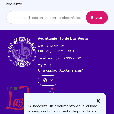
reciente.
Ingrese
Enviar
la
dirección
de
correo
Ayuntamiento de Las Vegas
electrónico
495 S. Main St.
Las Vegas, NV 89101
Teléfono: (702) 229-6011
TY 7-1-1
Una ciudad 'All-American'
×
Si necesita un documento de la ciudad
en español que no está disponible en