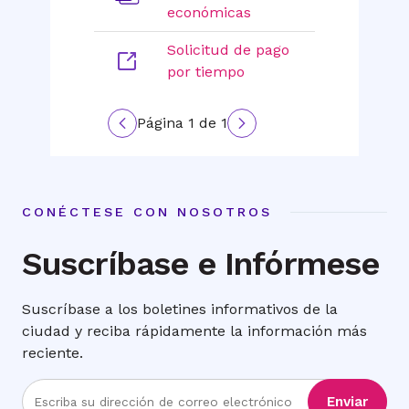
económicas
Solicitud de pago
por tiempo
Página 1 de 1
Previous
Next
page
page
CONÉCTESE CON NOSOTROS
Suscríbase e Infórmese
Suscríbase a los boletines informativos de la
ciudad y reciba rápidamente la información más
reciente.
Ingrese
Enviar