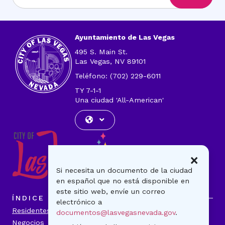
la
dirección
de
correo
Ayuntamiento de Las Vegas
electrónico
495 S. Main St.
Las Vegas, NV 89101
Teléfono: (702) 229-6011
TY 7-1-1
Una ciudad 'All-American'
×
Si necesita un documento de la ciudad
en español que no está disponible en
este sitio web, envíe un correo
ÍNDICE
electrónico a
Residentes
Visitantes
documentos@lasvegasnevada.gov
.
Negocios
Gobierno