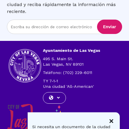
ciudad y reciba rápidamente la información más
reciente.
Ingrese
Enviar
la
dirección
de
correo
Ayuntamiento de Las Vegas
electrónico
495 S. Main St.
Las Vegas, NV 89101
Teléfono: (702) 229-6011
TY 7-1-1
Una ciudad 'All-American'
×
Si necesita un documento de la ciudad