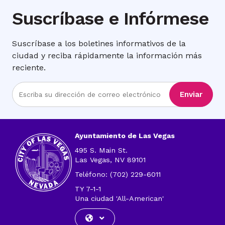
Suscríbase e Infórmese
Suscríbase a los boletines informativos de la
ciudad y reciba rápidamente la información más
reciente.
Ingrese
Enviar
la
dirección
de
correo
Ayuntamiento de Las Vegas
electrónico
495 S. Main St.
Las Vegas, NV 89101
Teléfono: (702) 229-6011
TY 7-1-1
Una ciudad 'All-American'