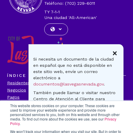
Teléfono: (702) 229-6011
TY 7-1-1
Una ciudad 'All-American'
×
Si necesita un documento de la ciudad
en español que no está disponible en
este sitio web, envíe un correo
ÍNDICE
electrónico a
Residentes
Visitantes
documentos@lasvegasnevada.gov
.
Negocios
Gobierno
También puede llamar o visitar nuestro
Pagos
Noticias
Centro de Atención al Cliente para
Contáctenos
preguntas generales o para realizar un
This website stores cookies on your computer. These cookies are
used to improve your website experience and provide more
pago. ¡Estamos para ayudarle!
personalized services to you, both on this website and through other
INFORMACIÓN DE LA CIUDAD
media. To find out more about the cookies we use, see our
Privacy
500 S. Main Street
Transparencia
Política de Privacidad
Policy
.
Lunes-viernes
Accesibilidad
Contáctenos
We won't track your information when you visit our site. But in order to
7:30 a.m. - 5:30 p.m.