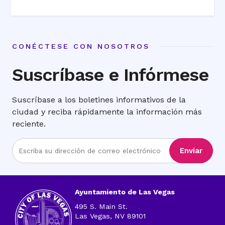
CONÉCTESE CON NOSOTROS
Suscríbase e Infórmese
Suscríbase a los boletines informativos de la
ciudad y reciba rápidamente la información más
reciente.
Ingrese
Enviar
la
dirección
de
correo
Ayuntamiento de Las Vegas
electrónico
495 S. Main St.
Las Vegas, NV 89101