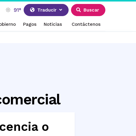
91°
Traducir
Buscar
obierno
Pagos
Noticias
Contáctenos
comercial
icencia o