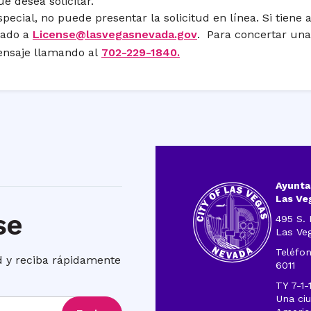
e desea solicitar.
especial, no puede presentar la solicitud en línea. Si tien
lado a
License@lasvegasnevada.gov
. Para concertar una
nsaje llamando al
702-229-1840.
Ayunta
Las Ve
se
495 S. 
Las Ve
Teléfon
ad y reciba rápidamente
6011
TY 7-1-
Una ciu