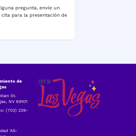
e alguna pregunta, envíe un
 cita para la presentación de
miento de
gas
Main St.
gas, NV 89101
o: (702) 229-
1
dad 'All-