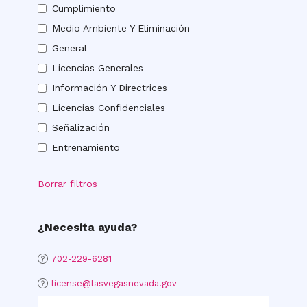
Cumplimiento
Cumplimiento
Medio Ambiente Y Eliminación
Medio
General
Ambiente
General
y
Licencias Generales
Licencias
Eliminación
Información Y Directrices
generales
Información
Licencias Confidenciales
y
Licencias
Directrices
Señalización
confidenciales
Señalización
Entrenamiento
Entrenamiento
Borrar filtros
¿Necesita ayuda?
702-229-6281
license@lasvegasnevada.gov