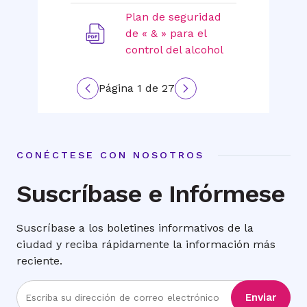
Plan de seguridad
de « & » para el
control del alcohol
Página 1 de 27
Previous
Next
page
page
CONÉCTESE CON NOSOTROS
Suscríbase e Infórmese
Suscríbase a los boletines informativos de la
ciudad y reciba rápidamente la información más
reciente.
Ingrese
Enviar
la