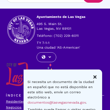
dirección
de
correo
Ayuntamiento de Las Vegas
electrónico
495 S. Main St.
Las Vegas, NV 89101
Teléfono: (702) 229-6011
TY 7-1-1
Una ciudad 'All-American'
×
Si necesita un documento de la ciudad
en español que no está disponible en
este sitio web, envíe un correo
ÍNDICE
electrónico a
Residentes
Visitantes
documentos@lasvegasnevada.gov
.
Negocios
Gobierno
También puede llamar o visitar nuestro