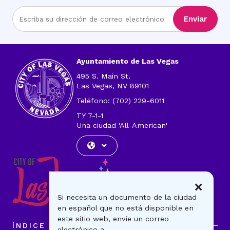
Ingrese
Enviar
la
dirección
de
correo
Ayuntamiento de Las Vegas
electrónico
495 S. Main St.
Las Vegas, NV 89101
Teléfono: (702) 229-6011
TY 7-1-1
Una ciudad 'All-American'
×
Si necesita un documento de la ciudad
en español que no está disponible en
este sitio web, envíe un correo
ÍNDICE
electrónico a