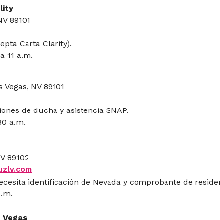
lity
 NV 89101
pta Carta Clarity).
 a 11 a.m.
s Vegas, NV 89101
ones de ducha y asistencia SNAP.
30 a.m.
NV 89102
uzlv.com
ecesita identificación de Nevada y comprobante de residen
p.m.
s Vegas