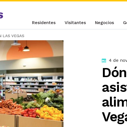
S
Residentes
Visitantes
Negocios
G
N LAS VEGAS
4 de no
Dón
asi
ali
Veg