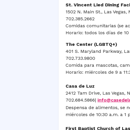
St. Vincent Lied Dining Faci
1502 N. Main St., Las Vegas,
702.385.2662
Comidas comunitarias (se ace
Horario: todos los días de 10
The Center (LGBTQ+)
401 S. Maryland Parkway, La
702.733.9800
Comida para mascotas, cami
Horario: miércoles de 9 a 11:
Casa de Luz
2412 Tam Drive, Las Vegas, 
702.684.5866|
info@casedel
Despensa de alimentos, se n
miércoles de 10:30 a.m. a 1 
First Baptist Church of La