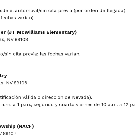
de el automóvil/sin cita previa (por orden de llegada).
 fechas varían).
er (JT McWilliams Elementary)
as, NV 89108
o/sin cita previa; las fechas varían.
try
as, NV 89106
ificación válida o dirección de Nevada).
a.m. a 1 p.m.; segundo y cuarto viernes de 10 a.m. a 12 p.
lowship (NACF)
NV 89107