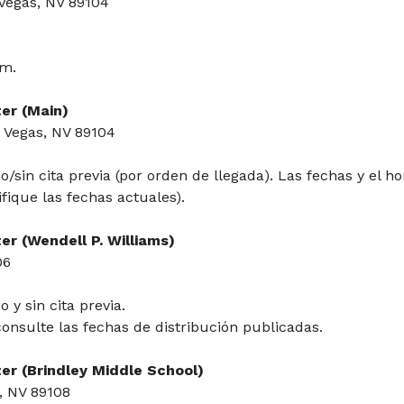
Vegas, NV 89104
.m.
er (Main)
s Vegas, NV 89104
o/sin cita previa (por orden de llegada). Las fechas y el ho
ifique las fechas actuales).
r (Wendell P. Williams)
06
 y sin cita previa.
consulte las fechas de distribución publicadas.
er (Brindley Middle School)
, NV 89108