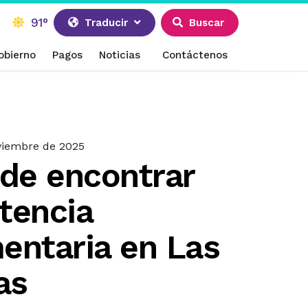
91°
Traducir
Buscar
obierno
Pagos
Noticias
Contáctenos
viembre de 2025
de encontrar
stencia
mentaria en Las
as