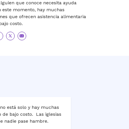
alguien que conoce necesita ayuda
en este momento, hay muchas
nes que ofrecen asistencia alimentaria
bajo costo.
mpartir
Compartir
Compartir
en
por
cebook
Twitter
correo
electrónico
 no está solo y hay muchas
 de bajo costo. Las iglesias
que nadie pase hambre.