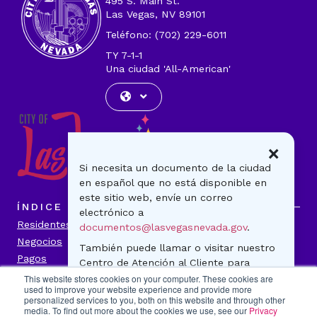
495 S. Main St.
Las Vegas, NV 89101
Teléfono: (702) 229-6011
TY 7-1-1
Una ciudad 'All-American'
×
Si necesita un documento de la ciudad
en español que no está disponible en
este sitio web, envíe un correo
ÍNDICE
electrónico a
Residentes
Visitantes
documentos@lasvegasnevada.gov
.
Negocios
Gobierno
También puede llamar o visitar nuestro
Pagos
Noticias
Centro de Atención al Cliente para
Contáctenos
preguntas generales o para realizar un
This website stores cookies on your computer. These cookies are
used to improve your website experience and provide more
pago. ¡Estamos para ayudarle!
personalized services to you, both on this website and through other
INFORMACIÓN DE LA CIUDAD
media. To find out more about the cookies we use, see our
Privacy
500 S. Main Street